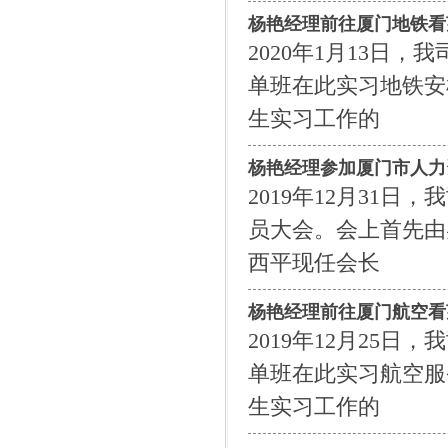
杨艳经理前往厦门地铁看
2020年1月13日
单班在此实习地铁安
生实习工作的
杨艳经理参加厦门市人力
2019年12月31
员大会。会上首先由
西平现任会长
杨艳经理前往厦门航空看
2019年12月25
单班在此实习航空服
生实习工作的